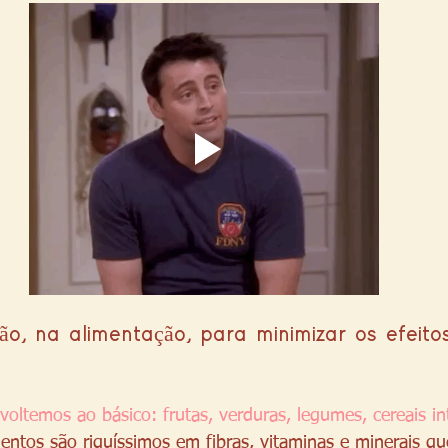
ão, na alimentação, para minimizar os efeito
oltemos ao básico: frutas, verduras, legumes, cereais int
mentos são riquíssimos em fibras, vitaminas e minerais qu