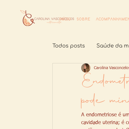
INÍCIO
SOBRE
ACOMPANHAMEN
Todos posts
Saúde da m
Alimentos da safra
Carolina Vasconcelo
G
Endometr
pode min
A endometriose é uma
cavidade uterina; é