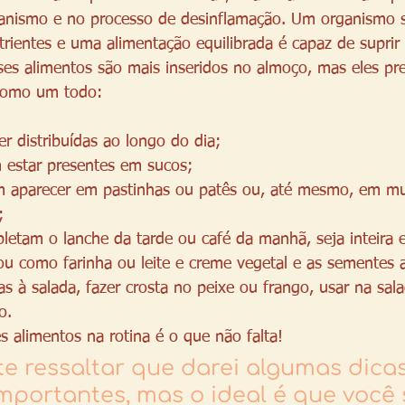
anismo e no processo de desinflamação. Um organismo s
rientes e uma alimentação equilibrada é capaz de suprir 
sses alimentos são mais inseridos no almoço, mas eles pr
 como um todo: 
r distribuídas ao longo do dia; 
 estar presentes em sucos;
aparecer em pastinhas ou patês ou, até mesmo, em muf
;
etam o lanche da tarde ou café da manhã, seja inteira e
 ou como farinha ou leite e creme vegetal e as sementes
s à salada, fazer crosta no peixe ou frango, usar na sal
o. 
s alimentos na rotina é o que não falta! 
e ressaltar que darei algumas dicas
mportantes, mas o ideal é que você 