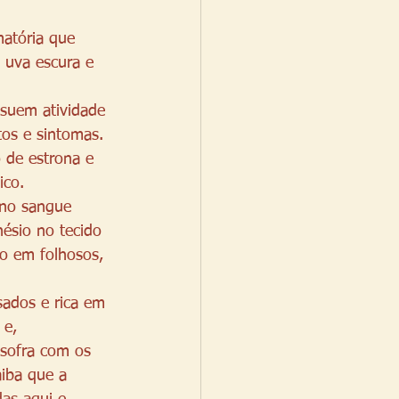
matória que 
 uva escura e 
ssuem atividade 
os e sintomas. 
 de estrona e 
ico.
 no sangue 
ésio no tecido 
o em folhosos, 
sados e rica em 
 e, 
 sofra com os 
iba que a 