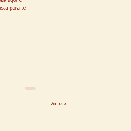
as aqui e 
sta para te 
Ver tudo