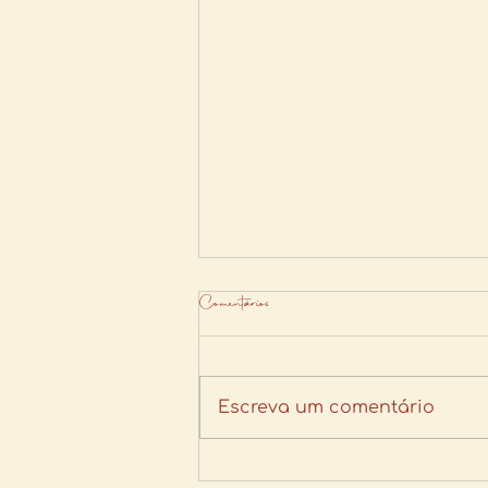
Comentários
Escreva um comentário
Atenção: seu cabelo não precisa cair pra