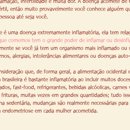
lamação, infertilidade e muita dor. A doença acomete de
értil, então muito provavelmente você conhece alguém q
 pessoa até seja você. 
 é uma doença extremamente inflamatória, ela tem relaç
que comemos tem o grande poder de inflamar ou desinfl
almente se você já tem um organismo mais inflamado ou s
rnos, alergias, intolerâncias alimentares ou doenças auto
sideração que, de forma geral, a alimentação ocidental e
rasileira é bastante inflamatória ao incluir muitos doces
ados, fast-food, refrigerantes, bebidas alcóolicas, carnes
 frituras, muitas vezes em grandes quantidades; tudo iss
na sedentária, mudanças são realmente necessárias para 
da endometriose em cada mulher acometida. 