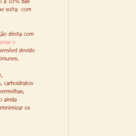
 6 a 10% das 
ue sofra  com 
ão direta com 
amar o 
ensível devido 
-imunes.
, 
, carboidratos 
 vermelhas, 
o ainda 
minimizar os 