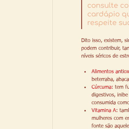
consulte co
cardápio qu
respeite su
Dito isso, existem, s
podem contribuir, t
níveis séricos de est
Alimentos antiox
beterraba, abaca
Cúrcuma: 
tem fu
digestivos, inib
consumida como
Vitamina A: 
tam
mulheres com en
fonte são aquel