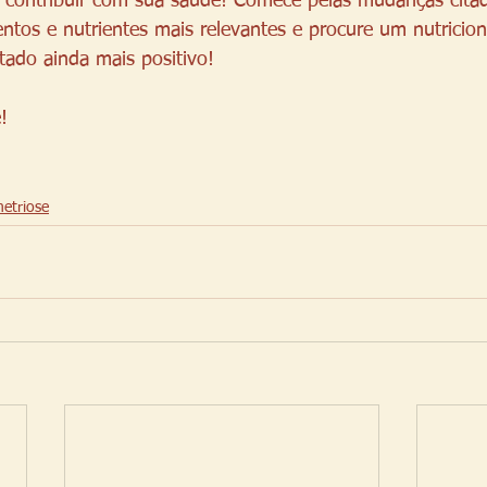
 contribuir com sua saúde! Comece pelas mudanças citad
ntos e nutrientes mais relevantes e procure um nutricioni
tado ainda mais positivo!
! 
etriose