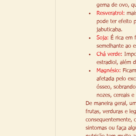
gema de ovo, que
Resveratrol:
 mai
pode ter efeito 
jabuticaba. 
Soja:
 É rica em 
semelhante ao e
Chá verde: 
Impo
estradiol, além 
Magnésio:
 Fica
afetada pelo ex
ósseo, sobrando
nozes, cereais e
De maneira geral, um
frutas, verduras e l
consequentemente, co
sintomas ou faça al