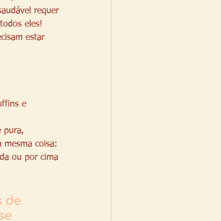
audável requer 
todos eles! 
ecisam estar 
fins e 
 pura, 
 a mesma coisa: 
ada ou por cima 
 de 
se 