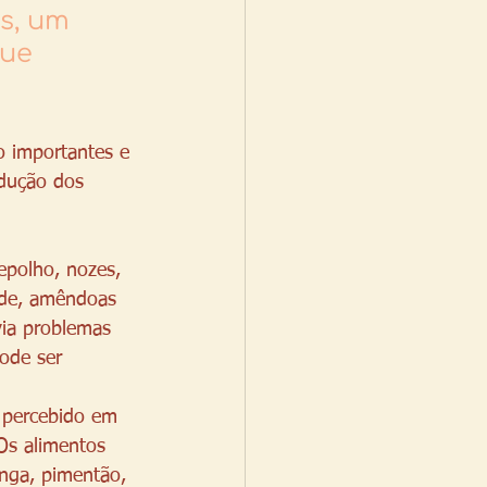
s, um 
ue 
o importantes e 
dução dos 
polho, nozes, 
erde, amêndoas
via problemas 
ode ser 
 percebido em 
Os alimentos 
nga, pimentão, 