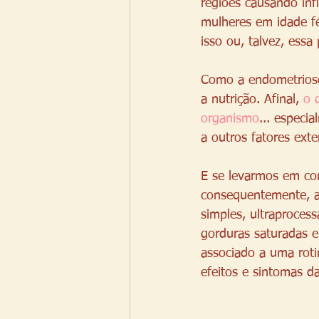
regiões causando inf
mulheres em idade f
isso ou, talvez, essa
Como a endometriose
a nutrição. Afinal, 
o 
organismo
... especi
a outros fatores exte
E se levarmos em con
consequentemente, a b
simples, ultraprocess
gorduras saturadas e
associado a uma roti
efeitos e sintomas 