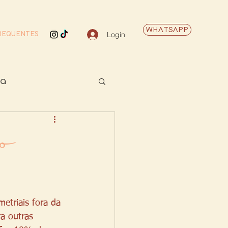
WHATSAPP
Login
REQUENTES
ca
ticos
ão
etriais fora da 
a outras 