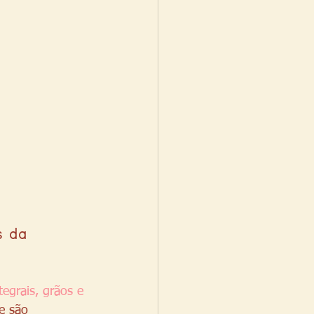
s da 
egrais, grãos e 
e são 