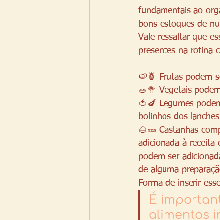
fundamentais ao org
bons estoques de nut
Vale ressaltar que e
presentes na rotina
🍉🍍 Frutas podem se
🥗🥦 Vegetais podem
🍅🍆 Legumes podem 
bolinhos dos lanches
🌰🥜 Castanhas compl
adicionada à receita
podem ser adicionada
de alguma preparaçã
Forma de inserir esse
É important
alimentos i