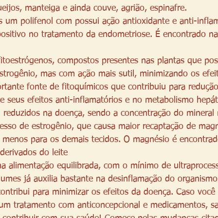
ijos, manteiga e ainda couve, agrião, espinafre. 
s um polifenol com possui ação antioxidante e anti-infla
positivo no tratamento da endometriose. É encontrado na
fitoestrógenos, compostos presentes nas plantas que po
strogênio, mas com ação mais sutil, minimizando os efeit
rtante fonte de fitoquímicos que contribuiu para redução
de seus efeitos anti-inflamatórios e no metabolismo hepát
m reduzidos na doença, sendo a concentração do mineral
cesso de estrogênio, que causa maior recaptação de magn
 menos para os demais tecidos. O magnésio é encontrad
 derivados do leite
a alimentação equilibrada, com o mínimo de ultraproces
egumes já auxilia bastante na desinflamação do organismo
ntribui para minimizar os efeitos da doença. Caso você
gum tratamento com anticoncepcional e medicamentos, sa