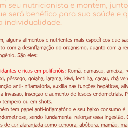
m seu nutricionista e montem, junto
e será benéfico para sua saúde e q
a individualidade. 
im, alguns alimentos e nutrientes mais específicos que sã
anto com a desinflamação do organismo, quanto com a re
rogênio. São eles: 
idantes e ricos em polifenóis:
Romã, damasco, ameixa, re
xi, pêssego, goiaba, laranja, kiwi, lentilha, cacau, chá v
nção anti-inflamatória, auxilia nas funções hepáticas, ali
e a invasão, inserção e aumento de lesões endometriais. P
 tempero ou em shots.
bém tem papel anti-inflamatório e seu baixo consumo é 
dometriose, sendo fundamental reforçar essa ingestão. 
es de cor alaranjada como cenoura, abóbora, mamão, ma