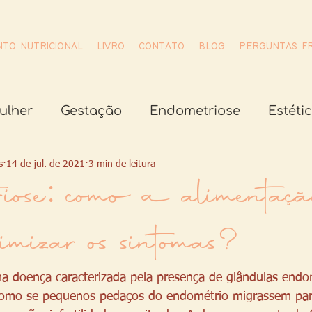
TO NUTRICIONAL
LIVRO
CONTATO
BLOG
PERGUNTAS F
ulher
Gestação
Endometriose
Estéti
s
uias de saúde
14 de jul. de 2021
3 min de leitura
Síndrome dos Ovários Policís
iose: como a alimentaç
imizar os sintomas?
 doença caracterizada pela presença de glândulas endom
 como se pequenos pedaços do endométrio migrassem par