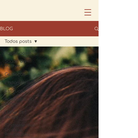
BLOG
Todos posts
Todos posts
Saúde da
mulher
Gestação
Endometriose
Estética
Alimentos da
safra
Guias de
saúde
Síndrome dos
Ovários
Policísticos