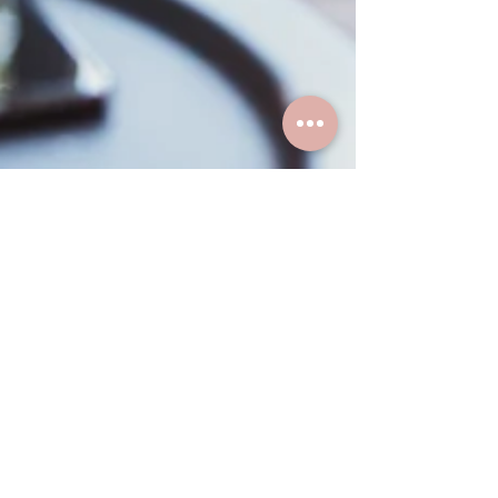
Carolina Vasconcelos
16 de ago. de 2022
4 min de leitura
Guias de saúde
Dá pra comer bem em