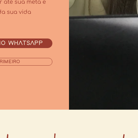
ar até sua meta e
 da sua vida
NO WHATSAPP
RIMEIRO