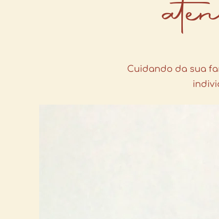
ate
Cuidando da sua fam
indiv