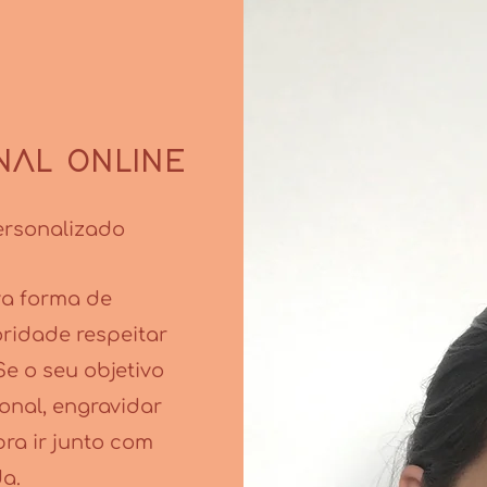
NAL ONLINE
ersonalizado
va forma de
ridade respeitar
Se o seu objetivo
onal, engravidar
ra ir junto com
da.