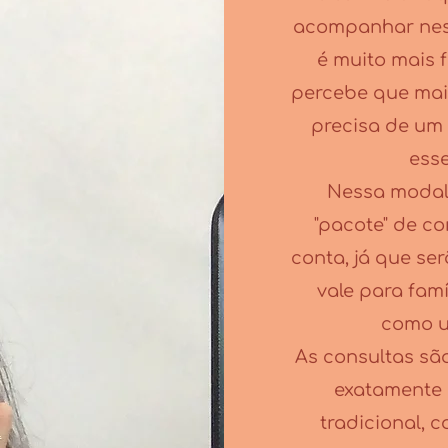
acompanhar ness
é muito mais f
percebe que mai
precisa de um
esse
Nessa modal
"pacote" de c
conta, já que se
vale para famí
como u
As consultas são
exatamente 
tradicional,