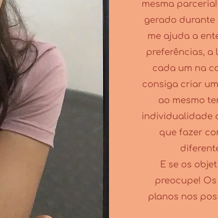
mesma parceria!
gerado durante
me ajuda a ente
preferências, a 
cada um na cas
consiga criar um
ao mesmo tem
individualidade
que fazer c
diferent
E se os objet
preocupe! Os
planos nos poss