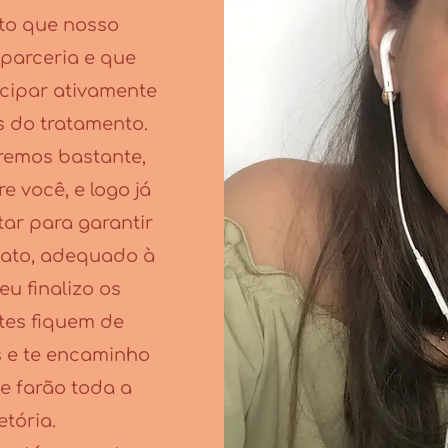
ito que nosso
parceria e que
icipar ativamente
s do tratamento.
remos bastante,
 você, e logo já
ar para garantir
 fato, adequado à
eu finalizo os
tes fiquem de
 e te encaminho
e farão toda a
etória.