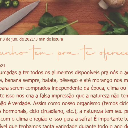
s
3 de jun. de 2021
3 min de leitura
nho tem pra te oferecer
2021
madas a ter todos os alimentos disponíveis pra nós o a
, banana sempre, batata, pêssego e até morango nos m
 para serem comprados independente da época, clima ou 
e isso nos cria a falsa impressão que a natureza não te
não é verdade. Assim como nosso organismo (temos ciclo
s hormonais, ciclo circadiano, etc.), a natureza tem seu pr
 com o clima e região e isso gera a safra! É importante 
ível que tenhamos tanta variedade durante todo o ano d