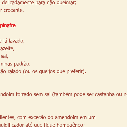
 delicadamente para não queimar;
r crocante.
pinafre 
e já lavado,
azeite,
sal,
 minas padrão,
ão ralado (ou os queijos que preferir),
endoim torrado sem sal (também pode ser castanha ou n
edientes, com exceção do amendoim em um 
quidificador até que fique homogêneo;