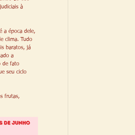
udiciais à 
é a época dele, 
e clima. Tudo 
s baratos, já 
uado a 
 de fato 
e seu ciclo 
 frutas, 