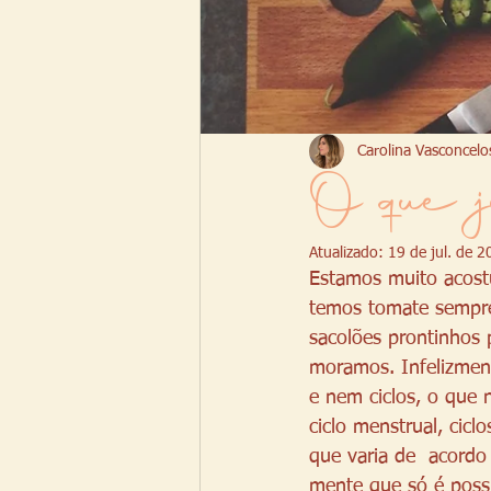
Carolina Vasconcelo
O que ju
Atualizado:
19 de jul. de 
Estamos muito acostu
temos tomate sempre
sacolões prontinhos
moramos. Infelizment
e nem ciclos, o que 
ciclo menstrual, ciclo
que varia de  acordo
mente que só é poss