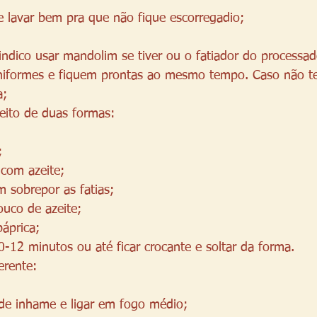
 lavar bem pra que não fique escorregadio;
 
 indico usar mandolim se tiver ou o fatiador do processad
niformes e fiquem prontas ao mesmo tempo. Caso não te
a;
eito de duas formas:
;
com azeite;
 sobrepor as fatias;
uco de azeite;
áprica;
0-12 minutos ou até ficar crocante e soltar da forma. 
erente: 
de inhame e ligar em fogo médio; 