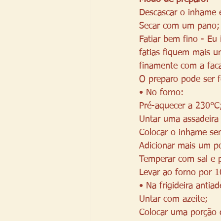
Descascar o inhame e
Secar com um pano;
Fatiar bem fino - Eu
fatias fiquem mais u
finamente com a fac
O preparo pode ser f
• No forno:
Pré-aquecer a 230°C
Untar uma assadeira 
Colocar o inhame sem
Adicionar mais um po
Temperar com sal e p
Levar ao forno por 1
• Na frigideira antiad
Untar com azeite;
Colocar uma porção 