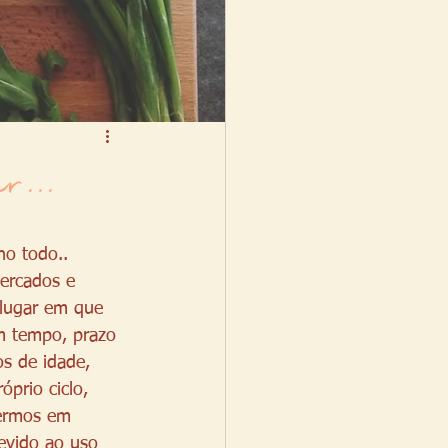
...
no todo.. 
ercados e 
lugar em que 
m tempo, prazo 
s de idade, 
óprio ciclo, 
termos em 
evido ao uso 