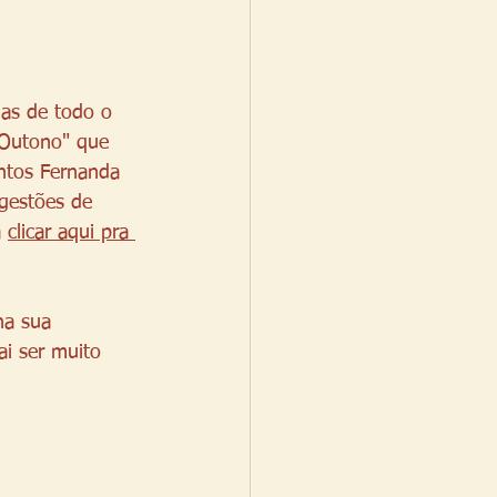
mas de todo o 
 Outono" que 
ntos Fernanda 
gestões de 
 
clicar aqui pra 
na sua 
i ser muito 