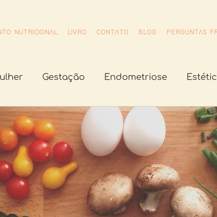
TO NUTRICIONAL
LIVRO
CONTATO
BLOG
PERGUNTAS F
ulher
Gestação
Endometriose
Estéti
uias de saúde
Síndrome dos Ovários Policís