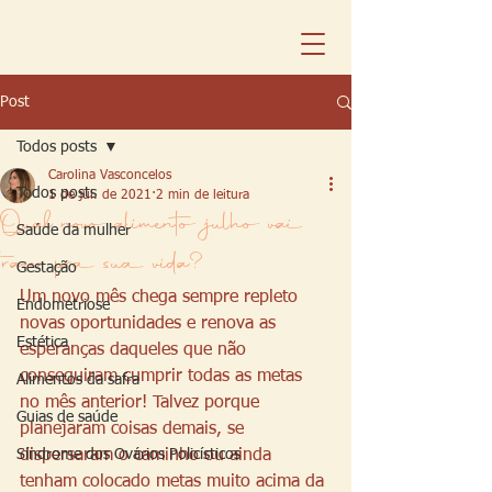
Post
Todos posts
Carolina Vasconcelos
Todos posts
1 de jul. de 2021
2 min de leitura
Qual novo alimento julho vai
Saúde da mulher
trazer pra sua vida?
Gestação
Um novo mês chega sempre repleto 
Endometriose
novas oportunidades e renova as 
Estética
esperanças daqueles que não 
conseguiram cumprir todas as metas 
Alimentos da safra
no mês anterior! Talvez porque 
Guias de saúde
planejaram coisas demais, se 
Síndrome dos Ovários Policísticos
dispersaram o caminho ou ainda 
tenham colocado metas muito acima da 