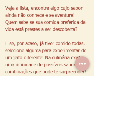
Veja a lista, encontre algo cujo sabor 
ainda não conhece e se aventure! 
Quem sabe se sua comida preferida da 
vida está prestes a ser descoberta? 
E se, por acaso, já tiver comido todas, 
selecione alguma para experimentar de 
um jeito diferente! Na culinária existe 
uma infinidade de possíveis sabores e 
combinações que pode te surpreender! 
Espero que no próximo mês essa meta 
esteja com um check no seu planner! 
Beijos, se cuide e até!
Comida boa
alimentos da safra
metas
Alimentos da safra